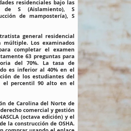
dades residenciales bajo las
ad de S (Aislamiento), S
trucción de mampostería), S
tratista general residencial
n múltiple. Los examinados
para completar el examen
ectamente 63 preguntas para
toria del 70%. La tasa de
do es inferior al 40% en el
ción de los estudiantes del
 el percentil 90 alto en el
ión de Carolina del Norte de
e derecho comercial y gestión
NASCLA (octava edición) y el
de la construcción de OSHA.
den comprar usando el enlace