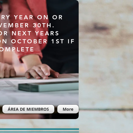
ERY YEAR ON OR
VEMBER 30TH.
OR NEXT YEARS
ON OCTOBER 1ST IF
COMPLETE
ÁREA DE MIEMBROS
More