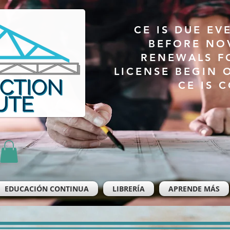
CE IS DUE EV
BEFORE NO
RENEWALS F
LICENSE BEGIN 
CE IS 
EDUCACIÓN CONTINUA
LIBRERÍA
APRENDE MÁS