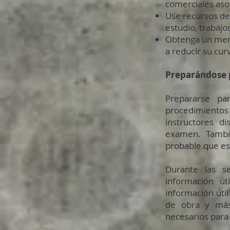
comerciales asoc
Use recursos de 
estudio, trabajo
Obtenga un ment
a reducir su cur
Preparándose 
Prepararse pa
procedimientos
instructores d
examen. Tambi
probable que e
Durante las s
información út
información útil
de obra y más.
necesarios para