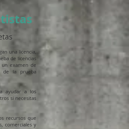
tistas
etas
gan una licencia,
eba de licencias
zar un examen de
l de la prueba
 a ayudar a los
ros si necesitas
os recursos que
s, comerciales y