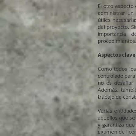
El otro aspecto
administrar un
útiles necesari
del proyecto. S
importancia d
procedimientos
Aspectos clave
Como todos los
controlado para
no es desafiar 
Además, tambié
trabajo de const
Varias entidade
aquellos que se
y garantiza que
examen de licenc