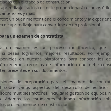
iados con el trabajo de construcción.
aprendizaje: su instructor le proporcionará recursos útil
s anteriores y más.
or: un buen mentor tiene el conocimiento y la experienc
va de aprendizaje para convertirse en un profesional
para un examen de contratista
ra un examen es un proceso multifacético, que in
 si desea lograr los mejores resultados. Por ejemp
isponibles en nuestra plataforma para conocer los det
én tenemos recursos de información que debe consu
stén presentes en sus documentos.
esiones de preparación para el examen de contrati
il sobre varios aspectos del desarrollo de edificios.
 sobre múltiples factores, incluida la gestión de equipos,
 Además, los estudiantes obtienen información sobr
 los procedimientos de construcción.