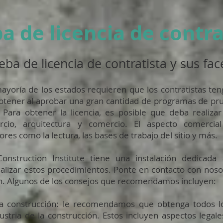
a de licencia de contra
eba de licencia de contratista y sus fac
ayoría de los estados requieren que los contratistas ten
tener al aprobar una gran cantidad de programas de pru
. Para obtener la licencia, es posible que deba reali
rcio, arquitectura y comercio. El aspecto comercia
ores como la lectura, las bases de trabajo del sitio y más.
Construction Institute tiene una instalación dedicada
ealizar estos procedimientos. Ponte en contacto con nosot
. Algunos de los consejos que recomendamos incluyen:
la construcción: le recomendamos que obtenga todos l
ustria de la construcción. Estos incluyen aspectos legale