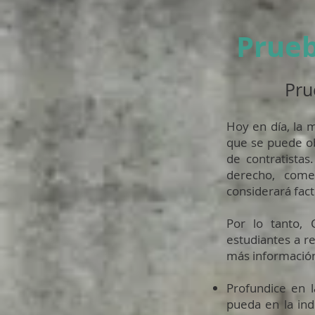
Prueb
Pru
Hoy en día, la m
que se puede ob
de contratistas
derecho, come
considerará fact
Por lo tanto, 
estudiantes a r
más información
Profundice en 
pueda en la ind