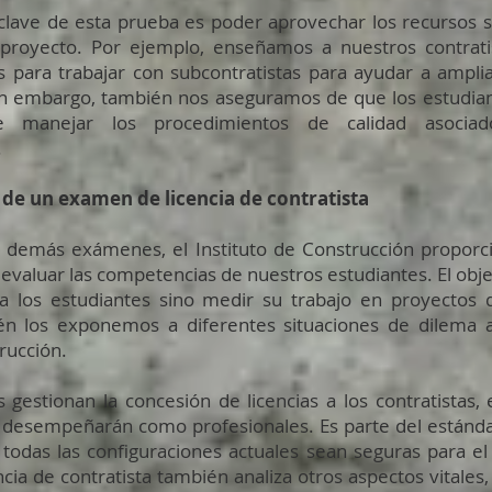
 clave de esta prueba es poder aprovechar los recursos 
 proyecto. Por ejemplo, enseñamos a nuestros contratis
as para trabajar con subcontratistas para ayudar a amplia
in embargo, también nos aseguramos de que los estudia
e manejar los procedimientos de calidad asocia
.
 de un examen de licencia de contratista
 demás exámenes, el Instituto de Construcción proporc
 evaluar las competencias de nuestros estudiantes. El obj
a los estudiantes sino medir su trabajo en proyectos 
n los exponemos a diferentes situaciones de dilema a
rucción.
s gestionan la concesión de licencias a los contratistas,
 desempeñarán como profesionales. Es parte del estándar
 todas las configuraciones actuales sean seguras para e
ia de contratista también analiza otros aspectos vitales