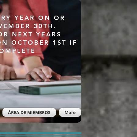
ERY YEAR ON OR
VEMBER 30TH.
OR NEXT YEARS
ON OCTOBER 1ST IF
COMPLETE
ÁREA DE MIEMBROS
More