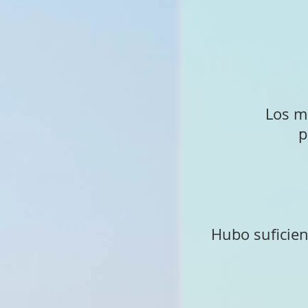
Los ma
p
Hubo suficien