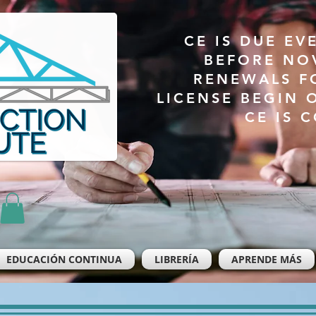
CE IS DUE EV
BEFORE NO
RENEWALS F
LICENSE BEGIN 
CE IS 
EDUCACIÓN CONTINUA
LIBRERÍA
APRENDE MÁS