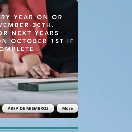
ERY YEAR ON OR
VEMBER 30TH.
OR NEXT YEARS
ON OCTOBER 1ST IF
COMPLETE
ÁREA DE MIEMBROS
More