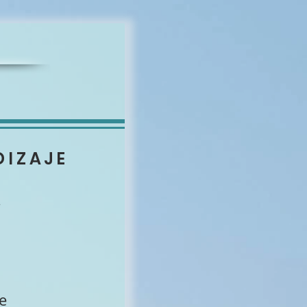
DIZAJE
.
e