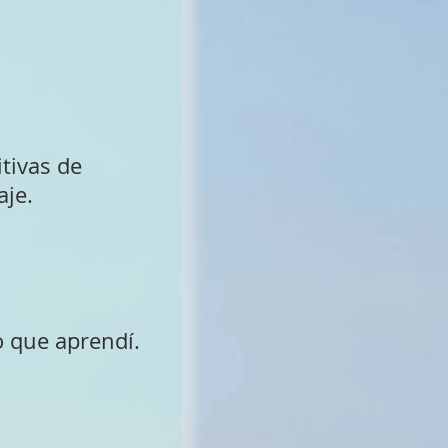
itivas de
aje.
o que aprendí.