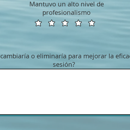
Mantuvo un alto nivel de
profesionalismo
cambiaría o eliminaría para mejorar la efica
sesión?