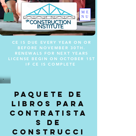
ME
NU
CE IS DUE EVERY YEAR ON OR
BEFORE NOVEMBER 30TH.
RENEWALS FOR NEXT YEARS
LICENSE BEGIN ON OCTOBER 1ST
IF CE IS COMPLETE
Paquete de
libros para
contratista
s de
construcci